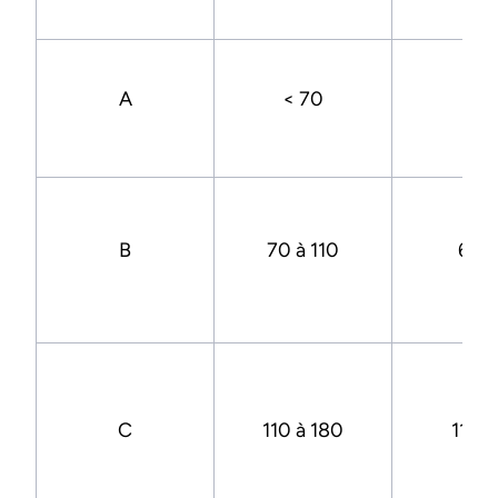
A
< 70
< 6
B
70 à 110
6 à 1
C
110 à 180
11 à 