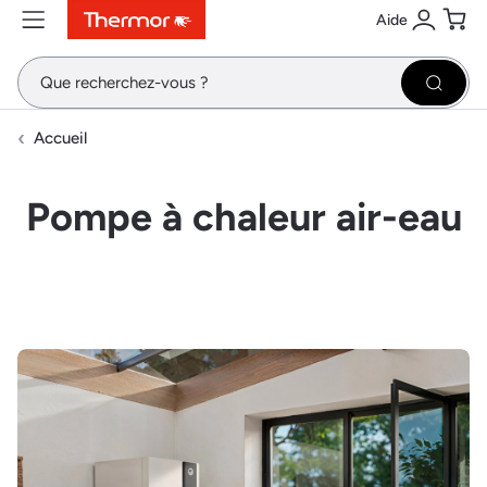
Aide
Contenu
Menu
Recherche
Se conne
Pani
Recher
Accueil
Pompe à chaleur air-eau