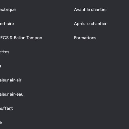
ectrique
Avant le chantier
ertiaire
Après le chantier
 ECS & Ballon Tampon
Formations
ettes
u
eur air-air
leur air-eau
auffant
é