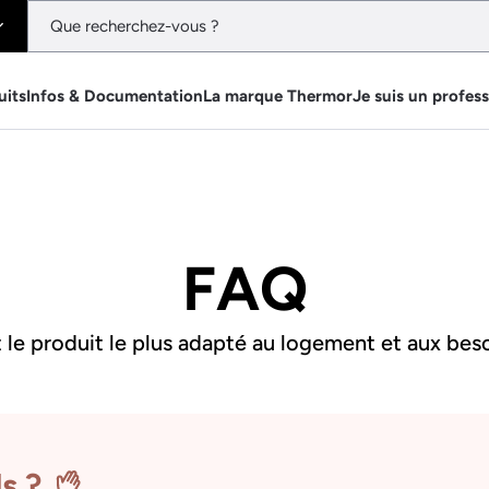
uits
Infos & Documentation
La marque Thermor
Je suis un profes
FAQ
le produit le plus adapté au logement et aux beso
ls ?