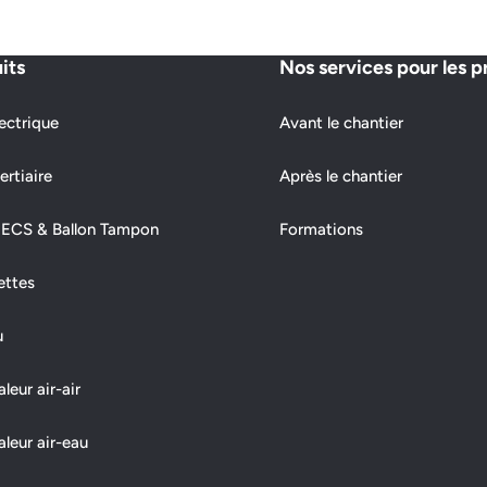
its
Nos services pour les p
ectrique
Avant le chantier
ertiaire
Après le chantier
 ECS & Ballon Tampon
Formations
ettes
u
eur air-air
leur air-eau