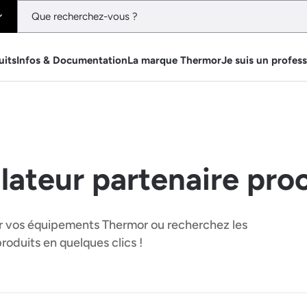
uits
Infos & Documentation
La marque Thermor
Je suis un profes
llateur partenaire pro
ler vos équipements Thermor ou recherchez les
produits en quelques clics !