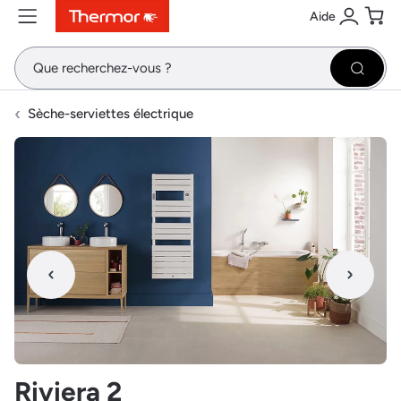
Aide
Contenu
Menu
Recherche
Se conne
Pani
Recher
Sèche-serviettes électrique
Riviera 2