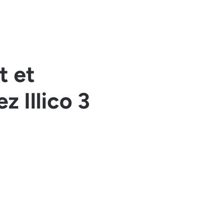
t et
 Illico 3