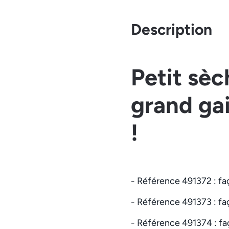
Description
Petit sèc
grand gai
!
- Référence 491372 : fa
- Référence 491373 : faç
- Référence 491374 : faç