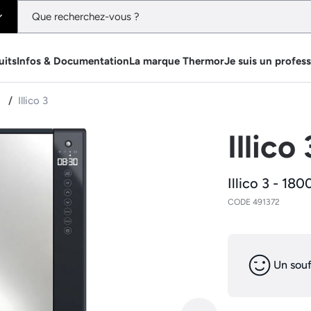
uits
Infos & Documentation
La marque Thermor
Je suis un profes
e
Illico 3
Illico 
Illico 3 - 18
CODE 491372
Un souf