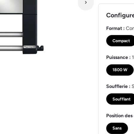
Configur
Format :
Co
Compact
Puissance :
1800 W
Soufflerie :
S
Soufflant
Position des 
Sans