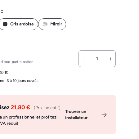
nc
Gris ardoise
Miroir
-
+
d'éco-participation
chage
gne
- 3 à 10 jours ouvrés
isez
21,80 €
(Prix indicatif)
Trouver un
a un professionnel et profitez
installateur
TVA réduit