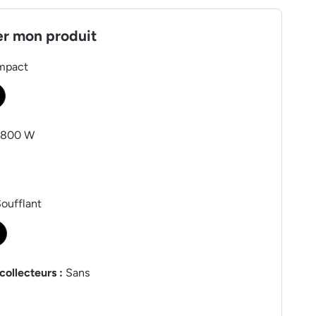
er mon produit
mpact
1800 W
oufflant
collecteurs :
Sans