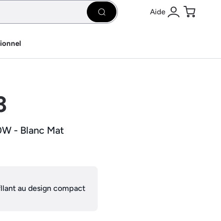
Aide
Rechercher
Se connecter
Panier
sionnel
3
00W - Blanc Mat
llant au design compact