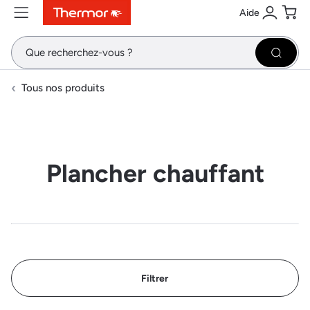
Aide
Contenu
Menu
Recherche
Se conne
Pani
Recher
Tous nos produits
Plancher chauffant
Filtrer