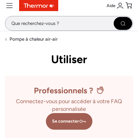
Aide
Contenu
Menu
Recherche
Se conne
Pani
Recher
Pompe à chaleur air-air
Utiliser
Professionnels ?
Connectez-vous pour accéder à votre FAQ
personnalisée
Se connecter