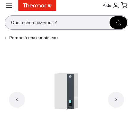
Aide
Contenu
Menu
Recherche
Se conne
Pani
Recher
Pompe à chaleur air-eau