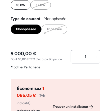
16 kW
17 kW
Type de courant :
Monophasée
Monophasée
Triphasée
9 000,00 €
-
+
Dont 10,02 € TTC d'éco-participation
Modifier l’affichage
Économisez
1
086,05 €
(Prix
indicatif)
Trouver un installateur
Achetez via un