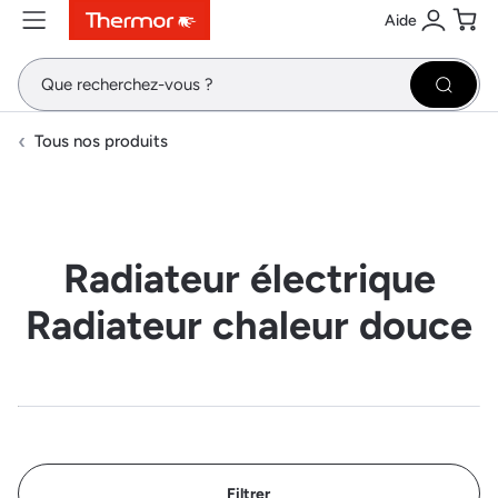
Aide
Contenu
Menu
Recherche
Se conne
Pani
Recher
Tous nos produits
Radiateur électrique
Radiateur chaleur douce
Filtrer