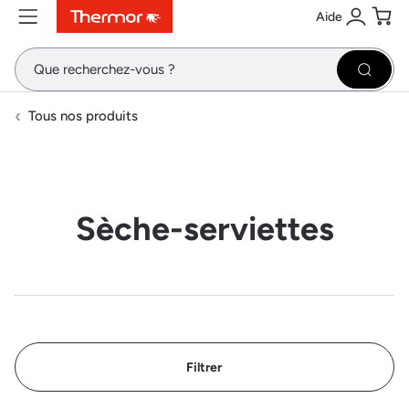
Aide
Contenu
Menu
Recherche
Se conne
Pani
Recher
Tous nos produits
Sèche-serviettes
Filtrer