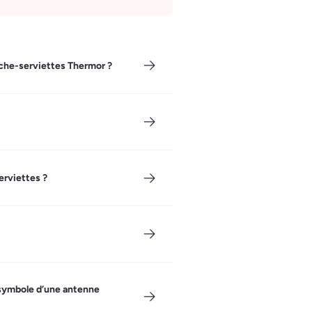
èche-serviettes Thermor ?
erviettes ?
 symbole d’une antenne