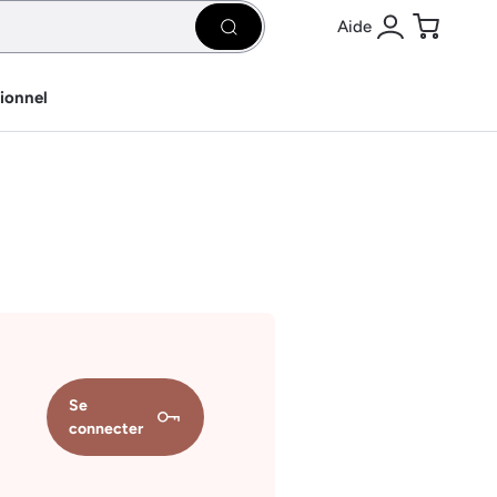
Aide
Rechercher
Se connecter
Panier
sionnel
Se
connecter