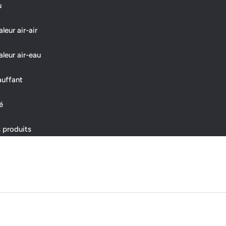
u
eur air-air
leur air-eau
auffant
é
 produits
ns légales
Plan du site