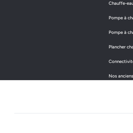
Chauffe-ea
Pompe à chal
Pompe à cha
Plancher ch
Connectivit
Nos anciens
Gestion des cookies
Politique de confidentialité
CGV
CGU
Mentio