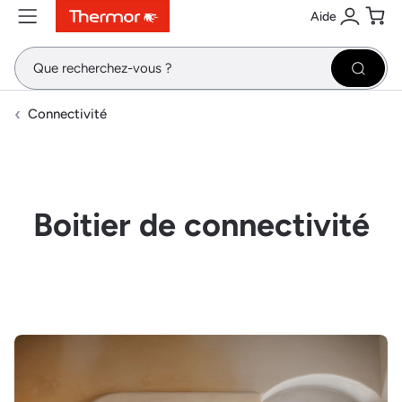
Aide
Contenu
Menu
Recherche
Se conne
Pani
Recher
Connectivité
Boitier de connectivité