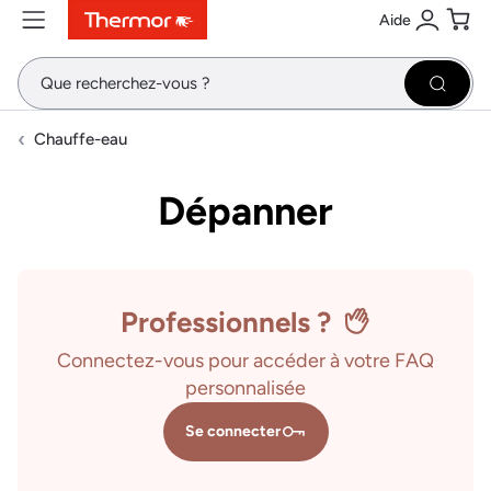
Aide
Contenu
Menu
Recherche
Se conne
Pani
Recher
Chauffe-eau
Dépanner
Professionnels ?
Connectez-vous pour accéder à votre FAQ
personnalisée
Se connecter