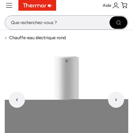
Aide
Contenu
Menu
Recherche
Se conne
Pani
Recher
Chauffe-eau électrique rond