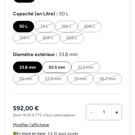
Capacité (en Litre) :
50 L
50 L
75 L
150 L
200 L
100 L
300 L
500 L
Diamètre extérieur :
33.8 mm
33.8 mm
50.5 mm
51.3 mm
55 mm
57.5 mm
75 mm
56.7 mm
592,00 €
-
+
Dont 14,00 € TTC d'éco-participation
Modifier l’affichage
En stock en ligne
- 3 à 10 jours ouvrés