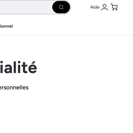
Aide
Rechercher
Se connecter
Panier
sionnel
ialité
ersonnelles