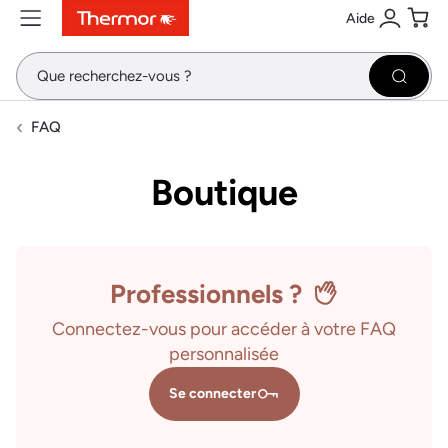
Aide
Contenu
Menu
Recherche
Se conne
Pani
Recher
FAQ
Boutique
Professionnels ?
Connectez-vous pour accéder à votre FAQ
personnalisée
Se connecter