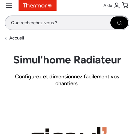
Aide
Contenu
Menu
Recherche
Se conne
Pani
Recher
Accueil
Simul'home Radiateur
Configurez et dimensionnez facilement vos
chantiers.
Image et texte