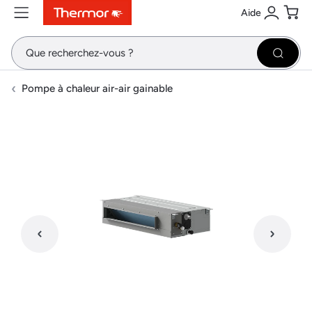
Aide
Contenu
Menu
Recherche
Se conne
Pani
Recher
Pompe à chaleur air-air gainable