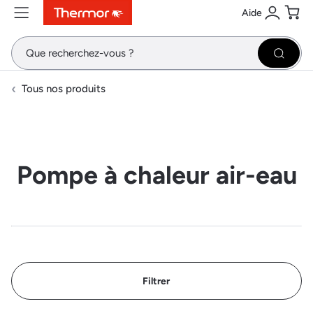
Aide
Contenu
Menu
Recherche
Se conne
Pani
Recher
Tous nos produits
Pompe à chaleur air-eau
Filtrer