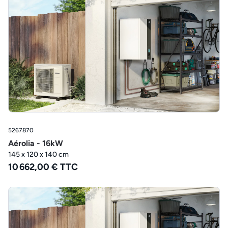
5267870
Aérolia - 16kW
145 x 120 x 140 cm
10 662,00 € TTC