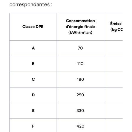
correspondantes :
Consommation
Émissions 
Classe DPE
d'énergie finale
(kg CO2eq/
(kWh/m².an)
A
70
6
B
110
11
C
180
30
D
250
50
E
330
70
F
420
100