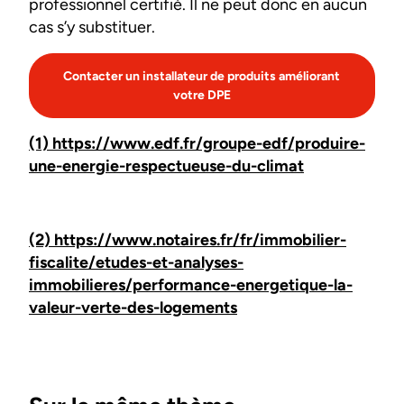
professionnel certifié. Il ne peut donc en aucun
cas s’y substituer.
Contacter un installateur de produits améliorant
votre DPE
(1) https://www.edf.fr/groupe-edf/produire-
une-energie-respectueuse-du-climat
(2) https://www.notaires.fr/fr/immobilier-
fiscalite/etudes-et-analyses-
immobilieres/performance-energetique-la-
valeur-verte-des-logements