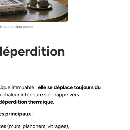
ctrique chaleur douce
déperdition
ysique immuable :
elle se déplace toujours du
a chaleur intérieure s'échappe vers
déperdition thermique
.
es principaux
:
des (murs, planchers, vitrages),