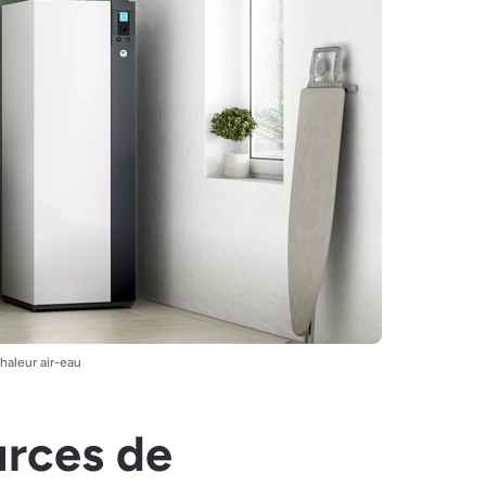
haleur air-eau
urces de