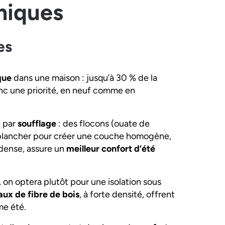
miques
es
que
dans une maison : jusqu’à 30 % de la
onc une priorité, en neuf comme en
on par
soufflage
: des flocons (ouate de
le plancher pour créer une couche homogène,
 dense, assure un
meilleur confort d’été
, on optera plutôt pour une isolation sous
ux de fibre de bois
, à forte densité, offrent
e été.