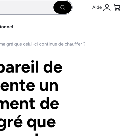
Aide
Rechercher
Se connecter
Panier
sionnel
algré que celui-ci continue de chauffer ?
areil de
ente un
ment de
lgré que