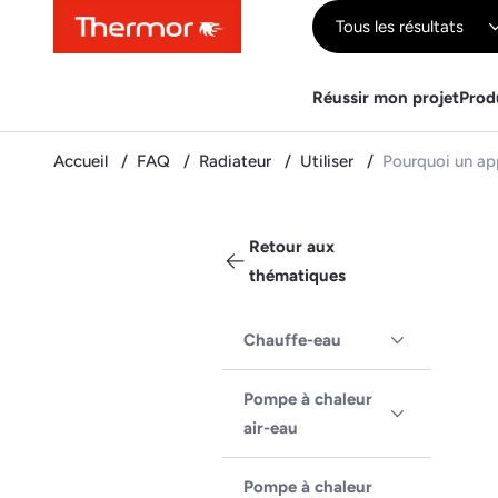
Contenu
Menu
Recherche
Tous les résultats
Réussir mon projet
Prod
Accueil
FAQ
Radiateur
Utiliser
Pourquoi un app
Retour aux
thématiques
Chauffe-eau
Pompe à chaleur
air-eau
Pompe à chaleur