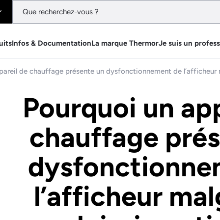
uits
Infos & Documentation
La marque Thermor
Je suis un profes
areil de chauffage présente un dysfonctionnement de l’afficheur m
Pourquoi un app
chauffage prés
dysfonctionne
l’afficheur ma