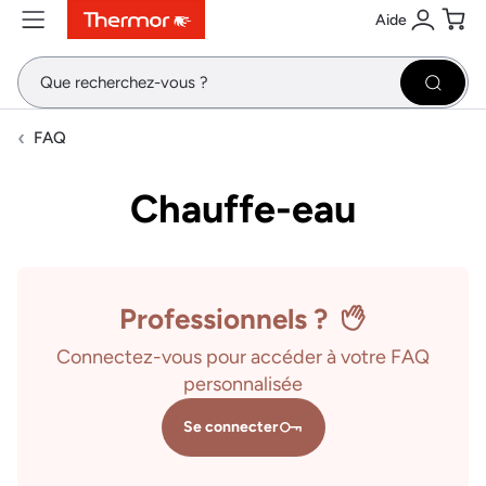
Aide
Contenu
Menu
Recherche
Se conne
Pani
Recher
FAQ
Chauffe-eau
Professionnels ?
Connectez-vous pour accéder à votre FAQ
personnalisée
Se connecter