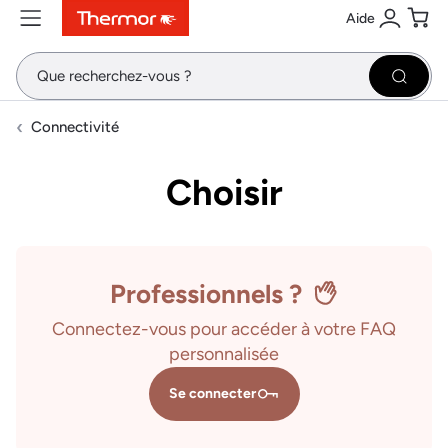
Aide
Contenu
Menu
Recherche
Se conne
Pani
Recher
Connectivité
Choisir
Professionnels ?
Connectez-vous pour accéder à votre FAQ
personnalisée
Se connecter