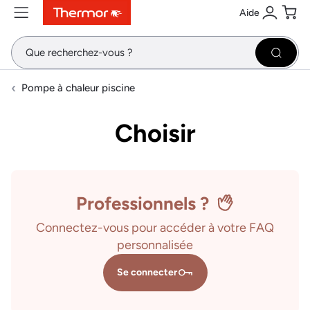
Aide
Contenu
Menu
Recherche
Se conne
Pani
Recher
Pompe à chaleur piscine
Choisir
Professionnels ?
Connectez-vous pour accéder à votre FAQ
personnalisée
Se connecter