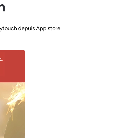
h
ozytouch depuis App store