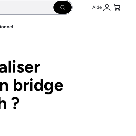
Aide
Rechercher
Se connecter
Panier
sionnel
liser
un bridge
h ?