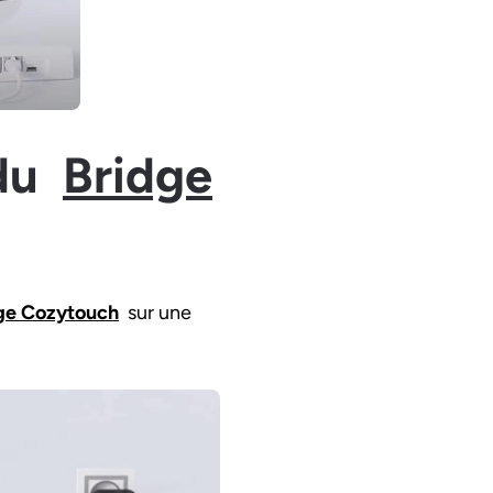
 du
Bridge
ge Cozytouch
sur une