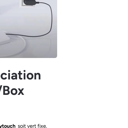
ociation
/Box
ytouch
soit vert fixe.