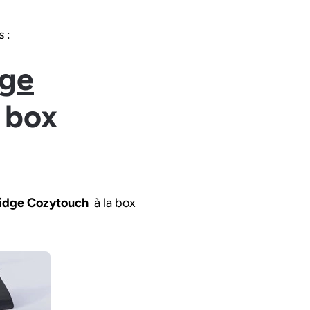
 :
dge
 box
idge Cozytouch
à la box