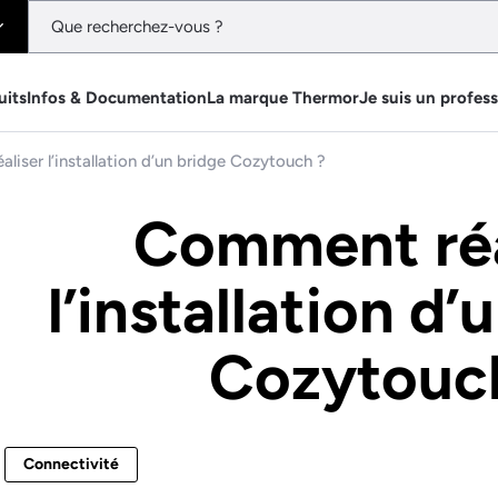
uits
Infos & Documentation
La marque Thermor
Je suis un profes
liser l’installation d’un bridge Cozytouch ?
Comment réa
l’installation d’
Cozytouc
Connectivité