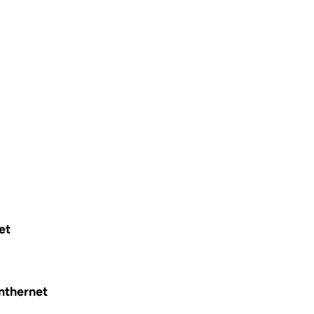
et
inthernet