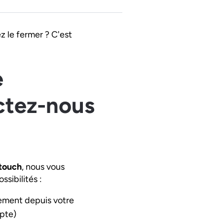
z le fermer ? C'est
e
ctez-nous
touch
, nous vous
sibilités :
ement depuis votre
pte)