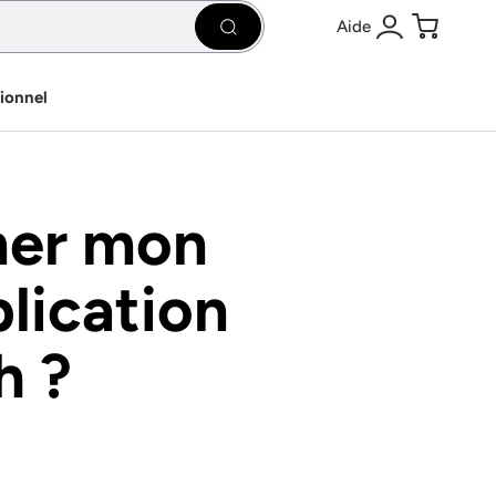
Aide
Rechercher
Se connecter
Panier
sionnel
er mon
lication
h ?