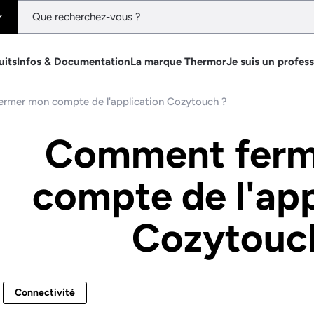
uits
Infos & Documentation
La marque Thermor
Je suis un profes
rmer mon compte de l'application Cozytouch ?
Comment ferm
compte de l'app
Cozytouc
Connectivité