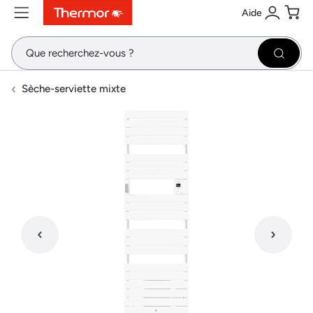
Aide
Contenu
Menu
Recherche
Se conne
Pani
Recher
Sèche-serviette mixte