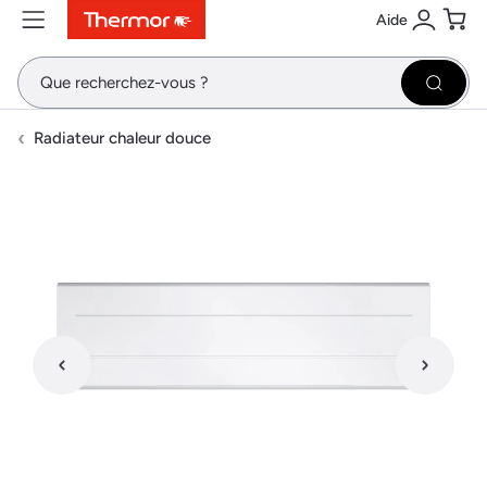
Aide
Contenu
Menu
Recherche
Se conne
Pani
Recher
Radiateur chaleur douce