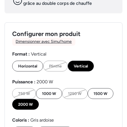
grâce au double corps de chauffe
Configurer mon produit
Dimensionner avec Simul'home
Format :
Vertical
Horizontal
Plinthe
Vertical
Puissance :
2000 W
750 W
1000 W
1250 W
1500 W
2000 W
Coloris :
Gris ardoise