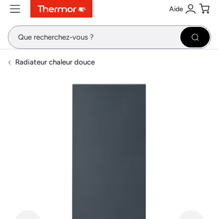
Aide
Contenu
Menu
Recherche
Se conne
Pani
Recher
Radiateur chaleur douce