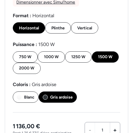
Dimensionner avec Simul'home
Format :
Horizontal
Horizontal
Plinthe
Vertical
Puissance :
1500 W
750 W
1000 W
1250 W
1500 W
2000 W
Coloris :
Gris ardoise
Blanc
Gris ardoise
1 136,00 €
-
+