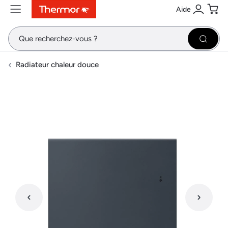
Aide
Contenu
Menu
Recherche
Se conne
Pani
Recher
Radiateur chaleur douce