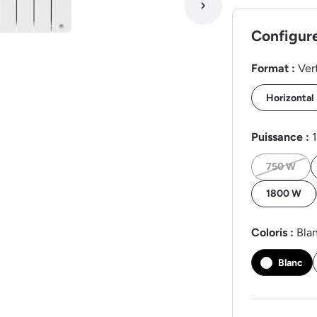
Configur
Format :
Ver
Horizontal
Puissance :
750 W
1800 W
Coloris :
Bla
Blanc