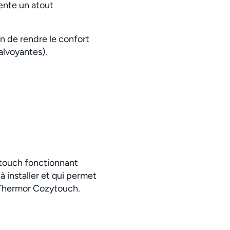
sente un atout
n de rendre le confort
alvoyantes).
ytouch fonctionnant
à installer et qui permet
n Thermor Cozytouch.