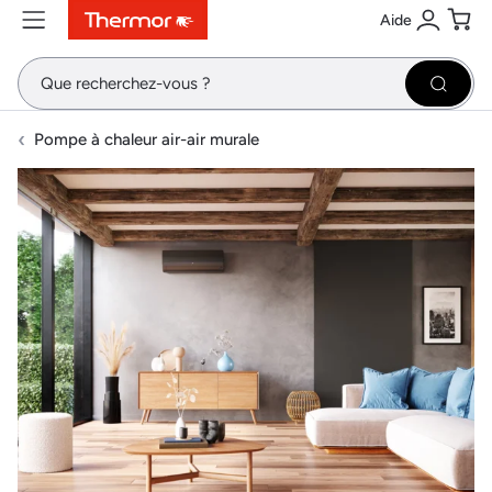
Aide
Contenu
Menu
Recherche
Se conne
Pani
Recher
Pompe à chaleur air-air murale