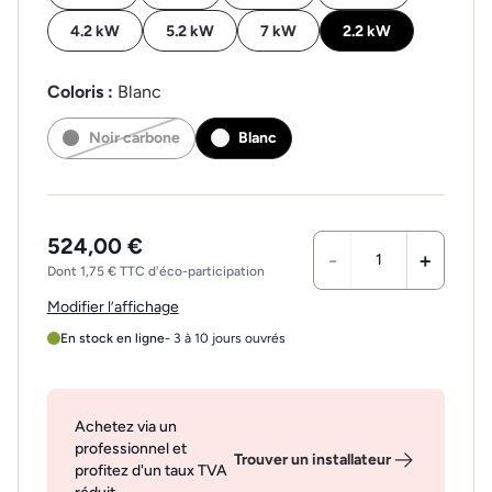
4.2 kW
5.2 kW
7 kW
2.2 kW
Coloris :
Blanc
Noir carbone
Blanc
524,00 €
-
+
Dont 1,75 € TTC d'éco-participation
Modifier l’affichage
En stock en ligne
- 3 à 10 jours ouvrés
Achetez via un
professionnel et
Trouver un installateur
profitez d'un taux TVA