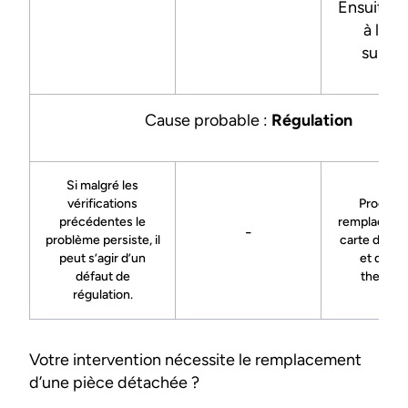
Ensuite, 
à l’ét
suivan
Cause probable :
Régulation
Si malgré les
vérifications
Procéde
précédentes le
remplacemen
-
problème persiste, il
carte de pu
peut s’agir d’un
et du boî
défaut de
thermos
régulation.
Votre intervention nécessite le remplacement
d’une pièce détachée ?