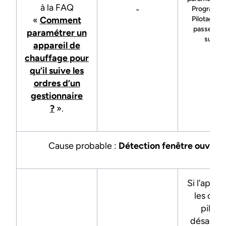
à la FAQ
-
Programma
«
Comment
Pilotage ex
passez à l
paramétrer un
suivan
appareil de
chauffage pour
qu’il suive les
ordres d’un
gestionnaire
?
».
Cause probable :
Détection fenêtre ouvert
Si l’appare
les ordre
pilote
désactiv