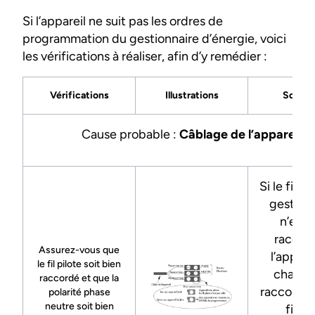
Si l’appareil ne suit pas les ordres de
programmation du gestionnaire d’énergie, voici
les vérifications à réaliser, afin d’y remédier :
Vérifications
Illustrations
Soluti
Cause probable :
Câblage de l’appareil
Si le fil p
gestion
n’est 
raccor
Assurez-vous que
l’appare
le fil pilote soit bien
chauff
raccordé et que la
raccordez
polarité phase
neutre soit bien
fil noi