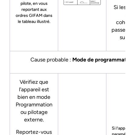
pilote, en vous
Si les te
reportant aux
son
ordres GIFAM dans
le tableau illustré.
cohéren
passez à 
suivan
Cause probable :
Mode de programmation
Vérifiez que
l’appareil est
bien en mode
Programmation
ou pilotage
externe.
Si l’appareil
Reportez-vous
paramétré 