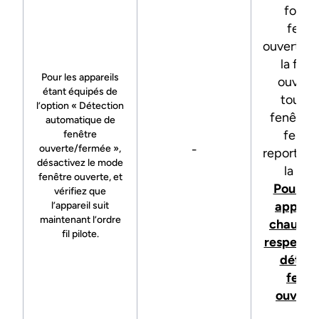
fonct
fenêt
ouverte, 
la fenê
Pour les appareils
ouverte
étant équipés de
toutes
l’option « Détection
fenêtres
automatique de
fermé
fenêtre
-
ouverte/fermée »,
reportez-
désactivez le mode
la FA
fenêtre ouverte, et
Pourquo
vérifiez que
apparei
l’appareil suit
maintenant l’ordre
chauffa
fil pilote.
respecte 
détect
fenêt
ouverte