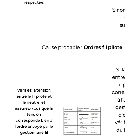
respectée.
Sinon, pa
l’éta
suivan
Cause probable :
Ordres fil pilote
Si la te
entre neu
fil pilo
Vérifiez la tension
correspo
entre le fil pilote et
à l’ordr
le neutre, et
gestion
assurez-vous que la
d’éner
tension
corresponde bien à
vérifiez 
l’ordre envoyé par le
du fil pi
gestionnaire fil