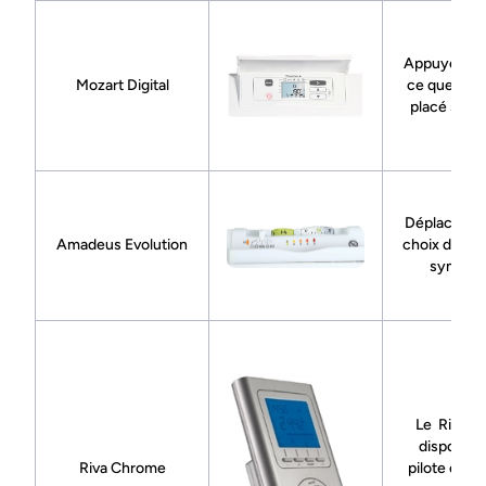
Appuyez su
Mozart Digital
ce que sy
placé soit
Déplacez le
Amadeus Evolution
choix du mo
symbol
Le Riva 
dispose pa
Riva Chrome
pilote et n