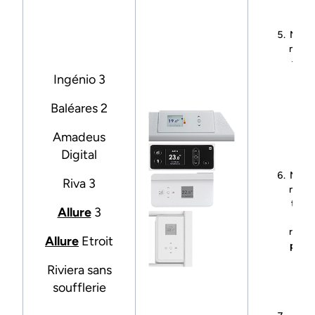
appu
t
Navig
menu 
tou
ju
Ingénio 3
r
"
Pa
Baléares 2
Séle
ru
Amadeus
appu
Digital
t
Navig
Riva 3
menu 
touc
Allure
3
ju
rubriq
Allure
Etroit
prog
Séle
Riviera sans
ru
soufflerie
appu
t