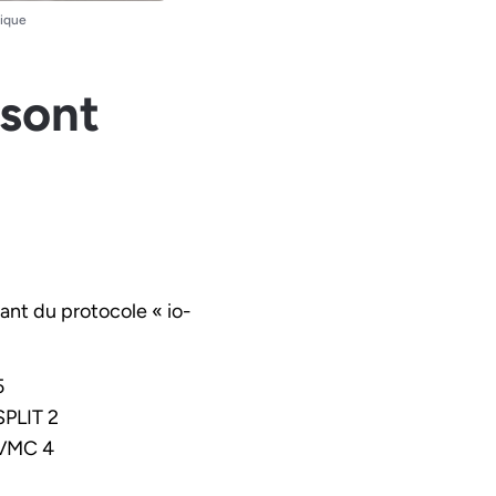
ique
 sont
ant du protocole « io-
5
PLIT 2
VMC 4