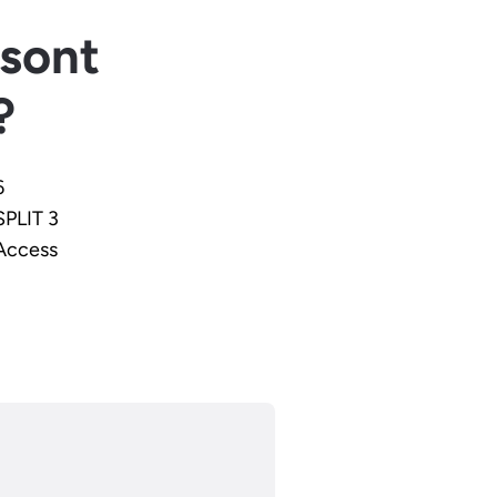
 sont
 ?
6
PLIT 3
Access