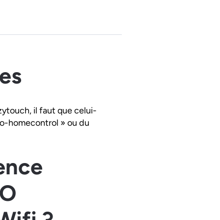
es
touch, il faut que celui-
 io-homecontrol » ou du
rence
IO
Wifi ?