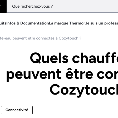
uits
Infos & Documentation
La marque Thermor
Je suis un profes
fe-eau peuvent être connectés à Cozytouch ?
Quels chauff
peuvent être co
Cozytouc
Connectivité