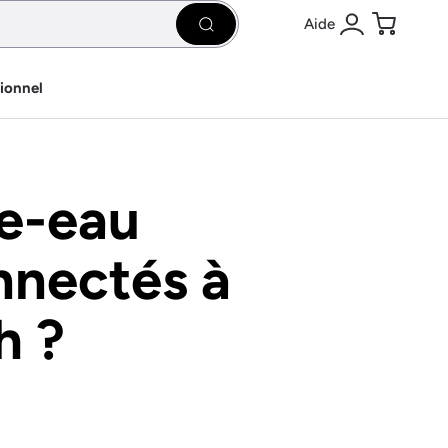
Aide
Rechercher
Se connecter
Panier
sionnel
e-eau
nnectés à
h ?