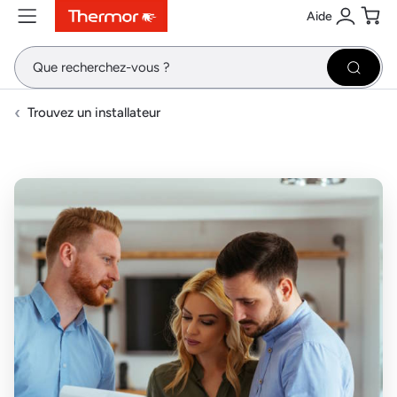
Aide
Contenu
Menu
Recherche
Se conne
Pani
Recher
Trouvez un installateur