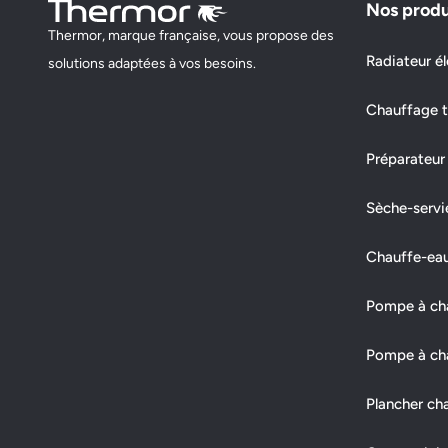
Nos produ
Thermor, marque française, vous propose des
LANZ ELEC
Radiateur él
solutions adaptées à vos besoins.
42 RUE GUSTAVE EIFFEL, ZAE LA CONDAMINE
Chauffage t
11110 COURSAN
Préparateur
Fermé actuellement
Sèche-servi
Demander un devis
Afficher le numéro
Chauffe-ea
STHX AUDOIRE PASCAL
Pompe à chal
6 ALLEE DES NOISETIERS
Pompe à cha
11400 FENDEILLE
Plancher ch
Fermé actuellement