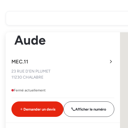
Aude
MEC.11
23 RUE D'EN PLUMET
11230 CHALABRE
Fermé actuellement
Demander un devis
Afficher le numéro