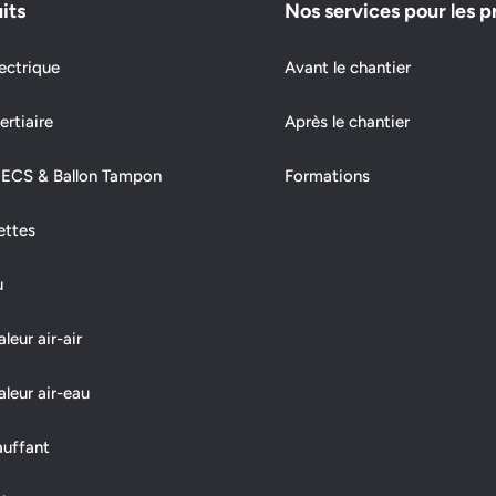
its
Nos services pour les p
ectrique
Avant le chantier
ertiaire
Après le chantier
 ECS & Ballon Tampon
Formations
ettes
u
eur air-air
leur air-eau
auffant