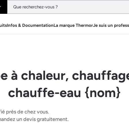
uits
Infos & Documentation
La marque Thermor
Je suis un profes
e à chaleur, chauffage
chauffe-eau {nom}
fié près de chez vous.
emandez un devis gratuitement.