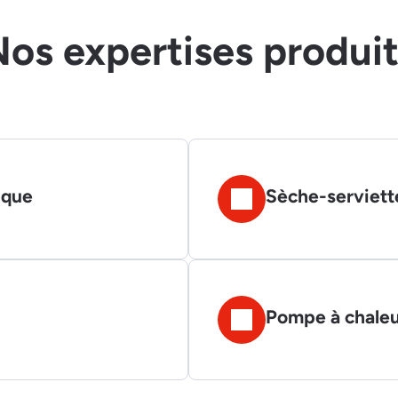
os expertises produi
ique
Sèche-serviett
Pompe à chaleur