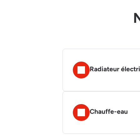
N
Radiateur électr
Chauffe-eau