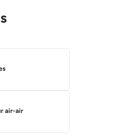
ts
es
 air-air