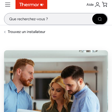
Aide
Contenu
Menu
Recherche
Se conne
Pani
Recher
Trouvez un installateur