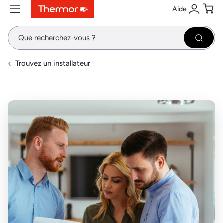
Aide
Contenu
Menu
Recherche
Se conne
Pani
Recher
Trouvez un installateur