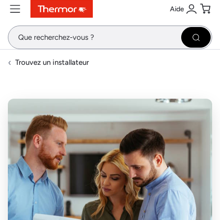
Aide
Contenu
Menu
Recherche
Se conne
Pani
Recher
Trouvez un installateur