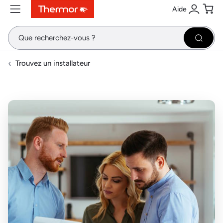
Aide
Contenu
Menu
Recherche
Se conne
Pani
Recher
Trouvez un installateur