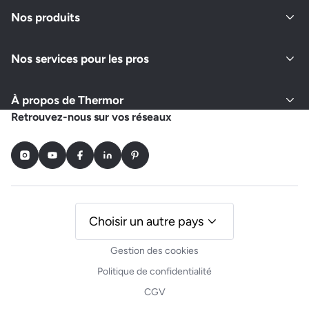
Ouvert actuellement
Nos produits
Nos services pour les pros
Demander un devis
Afficher le numéro
À propos de Thermor
DUPRAY
Retrouvez-nous sur vos réseaux
53, 1 CONVENANT COCO
22220 TREDARZEC
Instagram
Youtube
Facebook
LinkedIn
Pinterest
Ouvert actuellement
Demander un devis
Afficher le numéro
Choisir un autre pays
Gestion des cookies
Politique de confidentialité
CGV