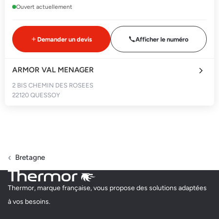
Ouvert actuellement
Demander un devis
Afficher le numéro
ARMOR VAL MENAGER
2 BIS CHEMIN DES ROSEES
22120 QUESSOY
Fermé actuellement
Demander un devis
Afficher le numéro
Bretagne
BER ENERGIES
Thermor, marque française, vous propose des solutions adaptées
20 RUE DU 19 MARS 1962
à vos besoins.
22440 PLOUFRAGAN