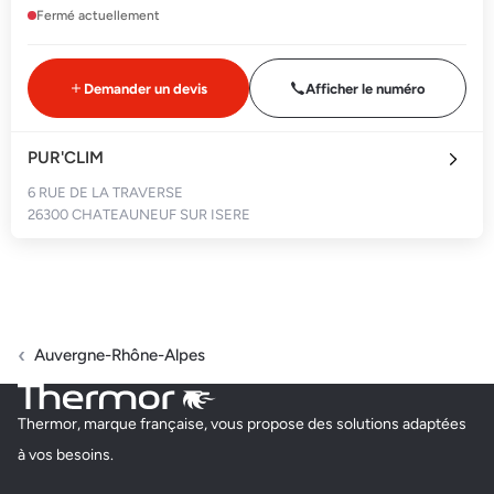
Fermé actuellement
Demander un devis
Afficher le numéro
PUR'CLIM
6 RUE DE LA TRAVERSE
26300 CHATEAUNEUF SUR ISERE
Fermé actuellement
Demander un devis
Afficher le numéro
Auvergne-Rhône-Alpes
MS CLIMATE (MACLEM)
Thermor, marque française, vous propose des solutions adaptées
225 CHEMIN DES GUIGNONS
à vos besoins.
26350 CRÉPOL