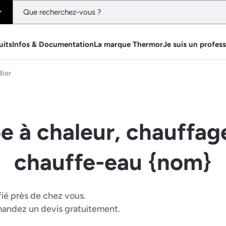
uits
Infos & Documentation
La marque Thermor
Je suis un profes
lier
e à chaleur, chauffage
chauffe-eau {nom}
fié près de chez vous.
emandez un devis gratuitement.