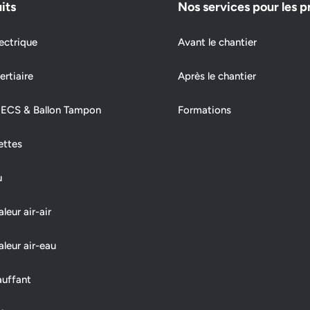
its
Nos services pour les p
ectrique
Avant le chantier
ertiaire
Après le chantier
 ECS & Ballon Tampon
Formations
ettes
u
eur air-air
leur air-eau
auffant