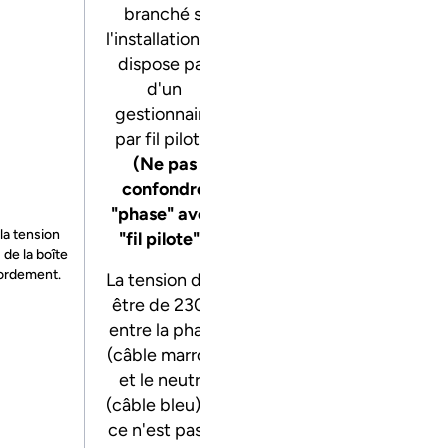
branché si
l'installation ne
dispose pas
d'un
gestionnaire
par fil pilote.
(Ne pas
confondre
"phase" avec
 la tension
"fil pilote").
 de la boîte
ordement.
La tension doit
être de 230V
entre la phase
(câble marron)
et le neutre
(câble bleu). Si
ce n'est pas le