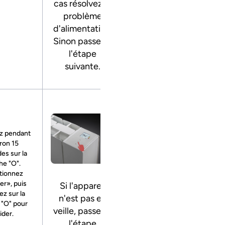
cas résolvez le
problème
d'alimentation.
Sinon passez à
l'étape
suivante.
z pendant
ron 15
es sur la
he "O".
tionnez
er», puis
Si l'appareil
z sur la
n'est pas en
 "O" pour
veille, passez à
ider.
l'étape