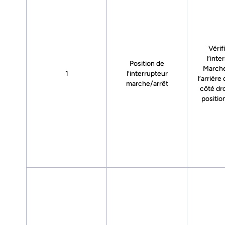
Vérif
l’inte
Position de
Marche
1
l’interrupteur
l’arrière
marche/arrêt
côté dro
positio