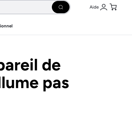
Aide
Rechercher
Se connecter
Panier
sionnel
areil de
llume pas