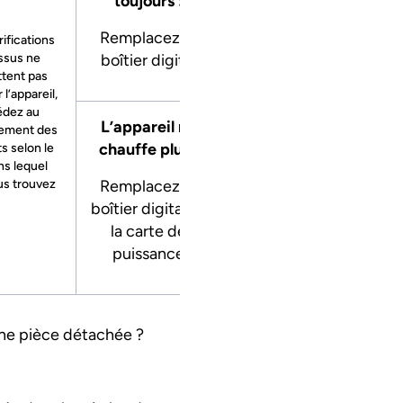
toujours :
Remplacez le
rifications
ssus ne
boîtier digital
tent pas
 l’appareil,
édez au
L’appareil ne
ement des
chauffe plus :
s selon le
ns lequel
us trouvez
Remplacez le
boîtier digital et
la carte de
puissance
une pièce détachée ?