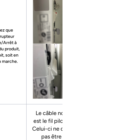
iez que
rrupteur
/Arrêt à
 du produit,
it, soit en
n marche.
Le câble noir
est le fil pilote.
Celui-ci ne doit
pas être