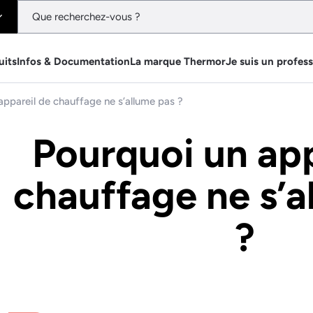
uits
Infos & Documentation
La marque Thermor
Je suis un profes
appareil de chauffage ne s’allume pas ?
Pourquoi un app
chauffage ne s’a
?