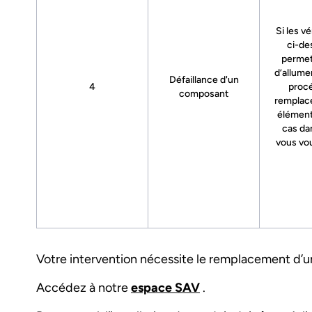
Si les vé
ci-de
permet
d’allumer
Défaillance d'un
4
proc
composant
remplac
élément
cas da
vous vo
Votre intervention nécessite le remplacement d’
Accédez à notre
espace SAV
.