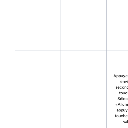
Appuye
envi
second
touc
Sélec
«Allum
appuye
touche
val