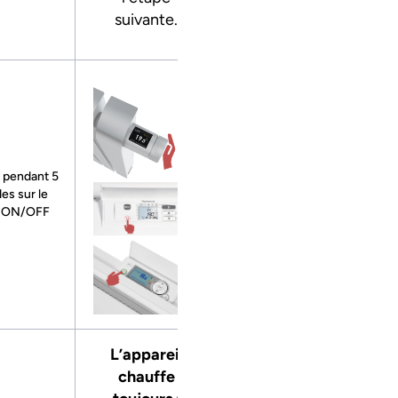
suivante.
 pendant 5
es sur le
n ON/OFF
L’appareil
chauffe