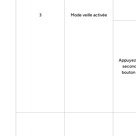
3
Mode veille activée
Appuyez
second
bouto