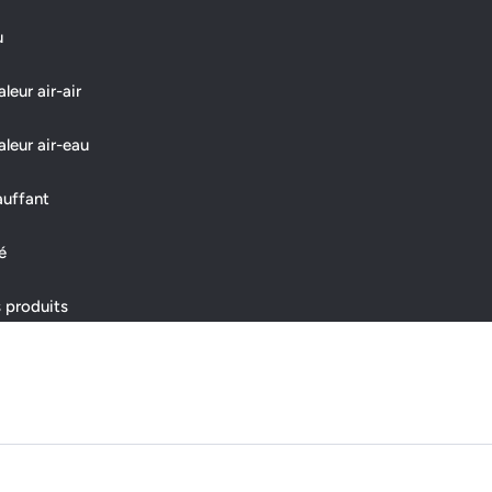
u
eur air-air
leur air-eau
auffant
é
 produits