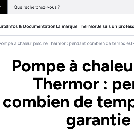
uits
Infos & Documentation
La marque Thermor
Je suis un profes
Pompe à chaleur piscine Thermor : pendant combien de temps est-e
Pompe à chaleur
Thermor : p
combien de temps
garantie