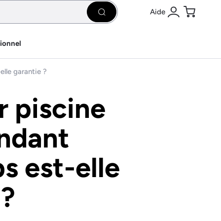
Aide
Rechercher
Se connecter
Panier
sionnel
lle garantie ?
 piscine
endant
 est-elle
 ?