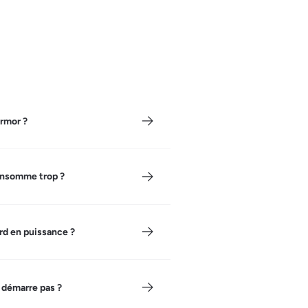
ermor ?
onsomme trop ?
rd en puissance ?
 démarre pas ?