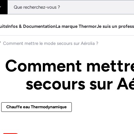
uits
Infos & Documentation
La marque Thermor
Je suis un profes
Comment mettre le mode secours sur Aérolia ?
Comment mettre
secours sur Aé
Chauffe eau Thermodynamique