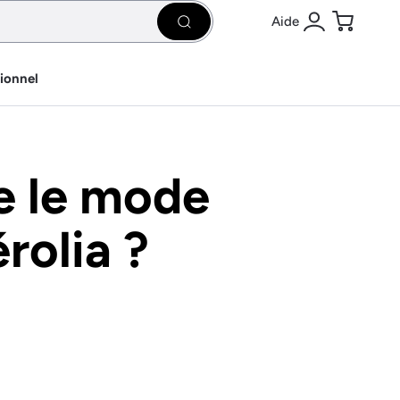
Aide
Rechercher
Se connecter
Panier
sionnel
 le mode
rolia ?